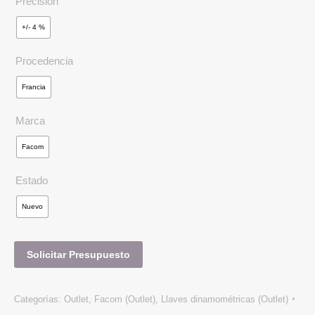
Precisión
+/- 4 %
Procedencia
Francia
Marca
Facom
Estado
Nuevo
Solicitar Presupuesto
Categorías:
Outlet
,
Facom (Outlet)
,
Llaves dinamométricas (Outlet)