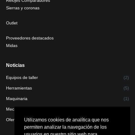
Relojes Comparadores
Sierras y coronas
Outlet
Proveedores destacados
Midas
Noticias
Equipos de taller
(2)
Herramientas
(5)
Maquinaria
(1)
Mecanizado
(1)
Utilizamos cookies de analítica que nos
Ofertas
(4)
permiten analizar la navegación de los
usuarios en nuestro sitio web para