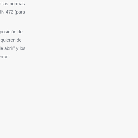
n las normas
DIN 472 (para
 posición de
equieren de
 abrir” y los
rrar”.