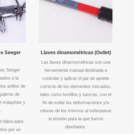
los Seeger
Llaves dinamométricas (Outlet)
Las llaves dinamométricas son una
llos Seeger
herramienta manual destinada a
inados a la
controlar y aplicar el par de apriete
los anillos de
correcto de los elementos roscados,
gujeros de
tales como tornillos y tuercas, con el
e máquinas y
fin de evitar las deformaciones y/o
.
roturas de los mismos al sobrepasar
la tensión para la que fueron
n fabricados
diseñados.
rtos por un