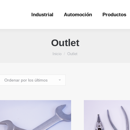
Industrial
Automoción
Productos
Industrial
Automoción
Productos
Outlet
Estás aquí:
Inicio
Outlet