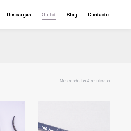
Descargas
Outlet
Blog
Contacto
Descargas
Outlet
Blog
Contacto
Mostrando los 4 resultados