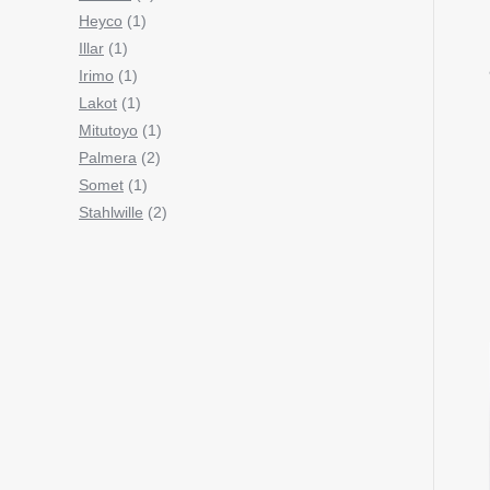
Heyco
(1)
Illar
(1)
Irimo
(1)
Lakot
(1)
Mitutoyo
(1)
Palmera
(2)
Somet
(1)
Stahlwille
(2)