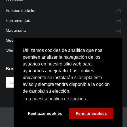
Equipos de taller
(2)
Herramientas
(5)
Maquinaria
(1)
Mecanizado
(1)
Utilizamos cookies de analítica que nos
Ofertas
(4)
permiten analizar la navegación de los
usuarios en nuestro sitio web para
Buscar
ayudarnos a mejorarlo. Las cookies
únicamente se instalarán si acepta este
Buscar:
aviso y siempre tendrá disponible la opción
de cambiar su elección.
Lea nuestra política de cookies.
Rechazar cookies
Permitir cookies
Copyright © 2022 · Bigarren S.L.
(+34) 943 27 10 27
infosnsn@bigarrensl.com /
midas@bigarrensl.com |
Politica de privacidad