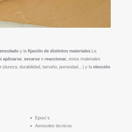
encolado
y la
fijación de distintos materiales
.La
al
aplicarse
,
secarse
o
reaccionar
, estos materiales
e
(dureza, durabilidad, tamaño, porosidad…) y la
elección
Epoxi´s
Aerosoles técnicos