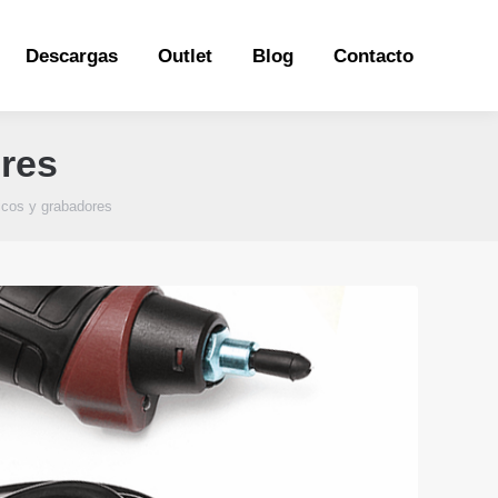
Descargas
Outlet
Blog
Contacto
Descargas
Outlet
Blog
Contacto
ores
ricos y grabadores