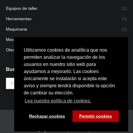
Equipos de taller
(2)
Herramientas
(5)
Maquinaria
(1)
Mecanizado
(1)
Ofertas
(4)
Utilizamos cookies de analítica que nos
permiten analizar la navegación de los
usuarios en nuestro sitio web para
Buscar
ayudarnos a mejorarlo. Las cookies
únicamente se instalarán si acepta este
Buscar:
aviso y siempre tendrá disponible la opción
de cambiar su elección.
Lea nuestra política de cookies.
Rechazar cookies
Permitir cookies
Copyright © 2022 · Bigarren S.L.
(+34) 943 27 10 27
infosnsn@bigarrensl.com /
midas@bigarrensl.com |
Politica de privacidad