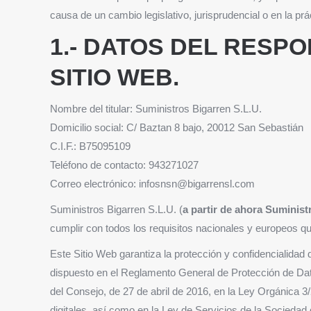
causa de un cambio legislativo, jurisprudencial o en la prá
1.- DATOS DEL RESP
SITIO WEB.
Nombre del titular: Suministros Bigarren S.L.U.
Domicilio social: C/ Baztan 8 bajo, 20012 San Sebastián
C.I.F.: B75095109
Teléfono de contacto: 943271027
Correo electrónico: infosnsn@bigarrensl.com
Suministros Bigarren S.L.U. (
a partir de ahora Suminist
cumplir con todos los requisitos nacionales y europeos qu
Este Sitio Web garantiza la protección y confidencialidad
dispuesto en el Reglamento General de Protección de Da
del Consejo, de 27 de abril de 2016, en la Ley Orgánica 
digitales, así como en la Ley de Servicios de la Sociedad