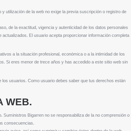
y utilización de la web no exige la previa suscripción o registro de
so, de la exactitud, vigencia y autenticidad de los datos personales
 actualizados. El usuario acepta proporcionar información completa
ivos a la situación profesional, económica o a la intimidad de los
tos. Si eres menor de trece años y has accedido a este sitio web sin
e los usuarios. Como usuario debes saber que tus derechos están
A WEB.
lano. Suministros Bigarren no se responsabiliza de la no comprensión o
sus consecuencias.
revio aviso, así como suprimir y cambiar éstos dentro de la web,