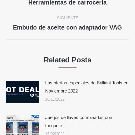
entre
Herramientas de carrocería
Publicación
anterior:
publicaciones
SIGUIENTE
Embudo de aceite con adaptador VAG
Publicación
siguiente:
Related Posts
Las ofertas especiales de Brilliant Tools en
Noviembre 2022
10/11/2022
Juegos de llaves combinadas con
trinquete
15/02/2022